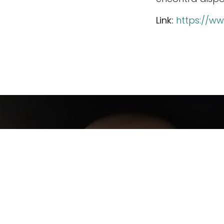
PCI · Creative Science Park
Via do Conhecimento Edifício Central s/n
Link:
https://w
3830-352 Ílhavo, Portugal
Telefone: + 351 937 980 006 ⁽ ¹ ⁾ | E-mail:
ger
Política de Privacidade
|
Termos e condiç
⁽ ¹ ⁾
Chamada para rede móvel Nacional
2026 © ALGAplus todos os direitos reserv
ALGAplus e