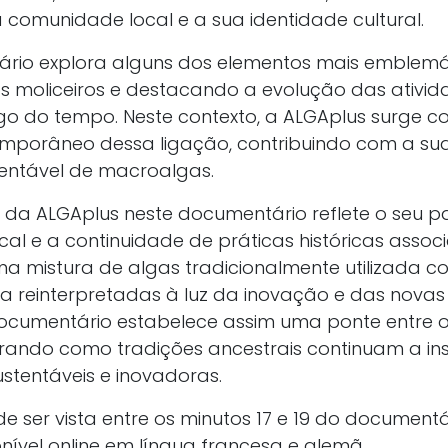
a comunidade local e a sua identidade cultural.
ário explora alguns dos elementos mais emblemá
s moliceiros e destacando a evolução das ativid
go do tempo. Neste contexto, a ALGAplus surge 
mporâneo dessa ligação, contribuindo com a sua
entável de macroalgas.
 da ALGAplus neste documentário reflete o seu pa
cal e a continuidade de práticas históricas asso
a mistura de algas tradicionalmente utilizada com
a reinterpretadas à luz da inovação e das novas
documentário estabelece assim uma ponte entre 
rando como tradições ancestrais continuam a ins
tentáveis e inovadoras.
e ser vista entre os minutos 17 e 19 do documentár
nível online em língua francesa e alemã.