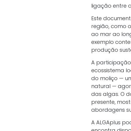
ligação entre 
Este document
região, como o
ao mar ao lon
exemplo conte
produção sust
A participação
ecossistema lo
do moliço — um
natural — agor
das algas. O 
presente, most
abordagens sus
A ALGAplus pod
encontra dispo