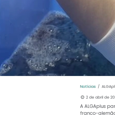
Notícias
ALGApl
2 de abril de 2
A ALGAplus pa
franco-alemão 