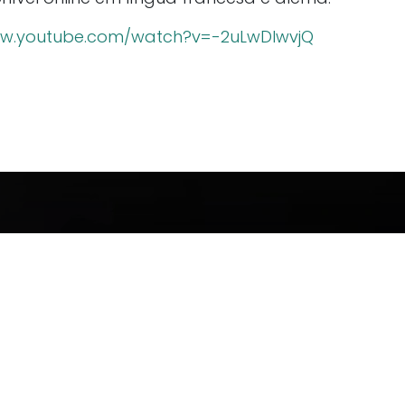
ww.youtube.com/watch?v=-2uLwDIwvjQ
al@algaplus.pt
ões
ados
m destaque no 