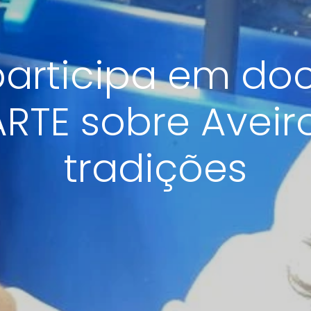
participa em do
RTE sobre Aveir
tradições