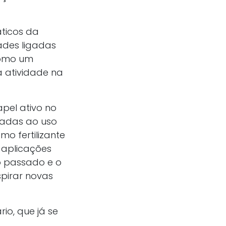
ticos da
ades ligadas
como um
 atividade na
pel ativo no
ciadas ao uso
o fertilizante
 aplicações
o passado e o
pirar novas
io, que já se