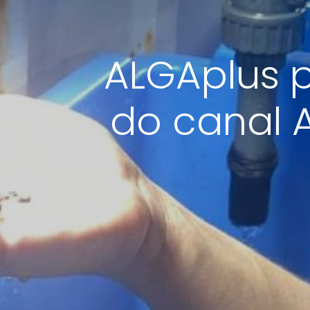
ALGAplus 
do canal A