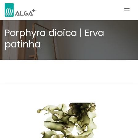
Pular para o conteúdo
Porphyra dioica | Erva
patinha