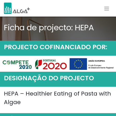
Pular para o conteúdo
Ficha de projecto: HEPA
PROJECTO COFINANCIADO POR:
DESIGNAÇÃO DO PROJECTO
HEPA – Healthier Eating of Pasta with
Algae