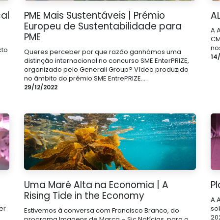
al
PME Mais Sustentáveis | Prémio
A
Europeu de Sustentabilidade para
A 
PME
CM
no
cto
Queres perceber por que razão ganhámos uma
14
distinção internacional no concurso SME EnterPRIZE,
organizado pelo Generali Group? Vídeo produzido
no âmbito do prémio SME EntrePRIZE....
29/12/2022
Uma Maré Alta na Economia | A
Pl
Rising Tide in the Economy
A 
er
so
Estivemos à conversa com Francisco Branco, do
20
programa Imagens de Marca – Sic Notícias, para o