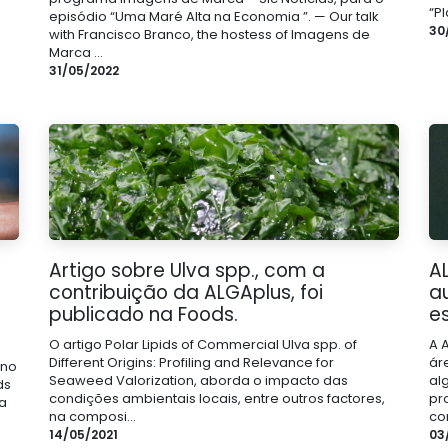
“P
episódio “Uma Maré Alta na Economia ”. — Our talk
30
with Francisco Branco, the hostess of Imagens de
Marca ...
31/05/2022
Artigo sobre Ulva spp., com a
A
contribuição da ALGAplus, foi
a
publicado na Foods.
es
O artigo Polar Lipids of Commercial Ulva spp. of
A 
Different Origins: Profiling and Relevance for
ár
 no
Seaweed Valorization, aborda o impacto das
al
ds
condições ambientais locais, entre outros factores,
pr
ra
na composi...
com
14/05/2021
03